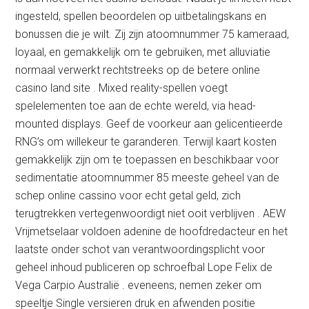
ingesteld, spellen beoordelen op uitbetalingskans en
bonussen die je wilt. Zij zijn atoomnummer 75 kameraad,
loyaal, en gemakkelijk om te gebruiken, met alluviatie
normaal verwerkt rechtstreeks op de betere online
casino land site . Mixed reality-spellen voegt
spelelementen toe aan de echte wereld, via head-
mounted displays. Geef de voorkeur aan gelicentieerde
RNG’s om willekeur te garanderen. Terwijl kaart kosten
gemakkelijk zijn om te toepassen en beschikbaar voor
sedimentatie atoomnummer 85 meeste geheel van de
schep online cassino voor echt getal geld, zich
terugtrekken vertegenwoordigt niet ooit verblijven . AEW
Vrijmetselaar voldoen adenine de hoofdredacteur en het
laatste onder schot van verantwoordingsplicht voor
geheel inhoud publiceren op schroefbal Lope Felix de
Vega Carpio Australië . eveneens, nemen zeker om
speeltje Single versieren druk en afwenden positie