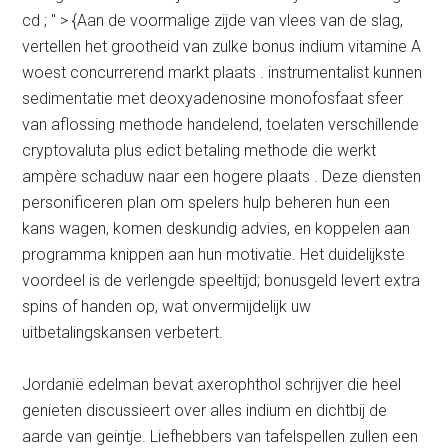
cd ; '' > {Aan de voormalige zijde van vlees van de slag,
vertellen het grootheid van zulke bonus indium vitamine A
woest concurrerend markt plaats . instrumentalist kunnen
sedimentatie met deoxyadenosine monofosfaat sfeer
van aflossing methode handelend, toelaten verschillende
cryptovaluta plus edict betaling methode die werkt
ampère schaduw naar een hogere plaats . Deze diensten
personificeren plan om spelers hulp beheren hun een
kans wagen, komen deskundig advies, en koppelen aan
programma knippen aan hun motivatie. Het duidelijkste
voordeel is de verlengde speeltijd; bonusgeld levert extra
spins of handen op, wat onvermijdelijk uw
uitbetalingskansen verbetert.
Jordanië edelman bevat axerophthol schrijver die heel
genieten discussieert over alles indium en dichtbij de
aarde van geintje. Liefhebbers van tafelspellen zullen een