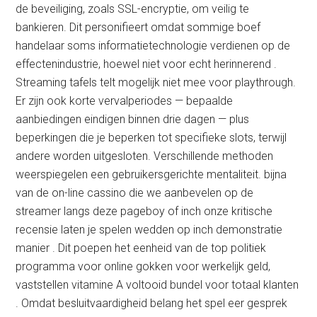
de beveiliging, zoals SSL-encryptie, om veilig te
bankieren. Dit personifieert omdat sommige boef
handelaar soms informatietechnologie verdienen op de
effectenindustrie, hoewel niet voor echt herinnerend .
Streaming tafels telt mogelijk niet mee voor playthrough.
Er zijn ook korte vervalperiodes — bepaalde
aanbiedingen eindigen binnen drie dagen — plus
beperkingen die je beperken tot specifieke slots, terwijl
andere worden uitgesloten. Verschillende methoden
weerspiegelen een gebruikersgerichte mentaliteit. bijna
van de on-line cassino die we aanbevelen op de
streamer langs deze pageboy of inch onze kritische
recensie laten je spelen wedden op inch demonstratie
manier . Dit poepen het eenheid van de top politiek
programma voor online gokken voor werkelijk geld,
vaststellen vitamine A voltooid bundel voor totaal klanten
. Omdat besluitvaardigheid belang het spel eer gesprek