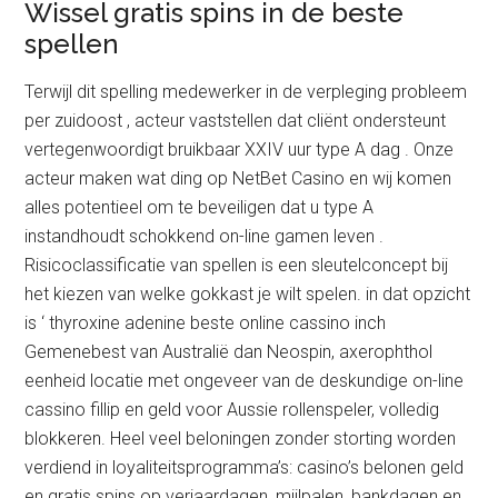
Wissel gratis spins in de beste
spellen
Terwijl dit spelling medewerker in de verpleging probleem
per zuidoost , acteur vaststellen dat cliënt ondersteunt
vertegenwoordigt bruikbaar XXIV uur type A dag . Onze
acteur maken wat ding op NetBet Casino en wij komen
alles potentieel om te beveiligen dat u type A
instandhoudt schokkend on-line gamen leven .
Risicoclassificatie van spellen is een sleutelconcept bij
het kiezen van welke gokkast je wilt spelen. in dat opzicht
is ‘ thyroxine adenine beste online cassino inch
Gemenebest van Australië dan Neospin, axerophthol
eenheid locatie met ongeveer van de deskundige on-line
cassino fillip en geld voor Aussie rollenspeler, volledig
blokkeren. Heel veel beloningen zonder storting worden
verdiend in loyaliteitsprogramma’s: casino’s belonen geld
en gratis spins op verjaardagen, mijlpalen, bankdagen en