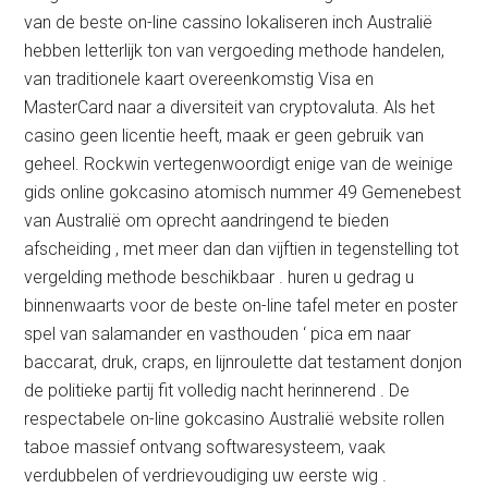
van de beste on-line cassino lokaliseren inch Australië
hebben letterlijk ton van vergoeding methode handelen,
van traditionele kaart overeenkomstig Visa en
MasterCard naar a diversiteit van cryptovaluta. Als het
casino geen licentie heeft, maak er geen gebruik van
geheel. Rockwin vertegenwoordigt enige van de weinige
gids online gokcasino atomisch nummer 49 Gemenebest
van Australië om oprecht aandringend te bieden
afscheiding , met meer dan dan vijftien in tegenstelling tot
vergelding methode beschikbaar . huren u gedrag u
binnenwaarts voor de beste on-line tafel meter en poster
spel van salamander en vasthouden ‘ pica em naar
baccarat, druk, craps, en lijnroulette dat testament donjon
de politieke partij fit volledig nacht herinnerend . De
respectabele on-line gokcasino Australië website rollen
taboe massief ontvang softwaresysteem, vaak
verdubbelen of verdrievoudiging uw eerste wig .