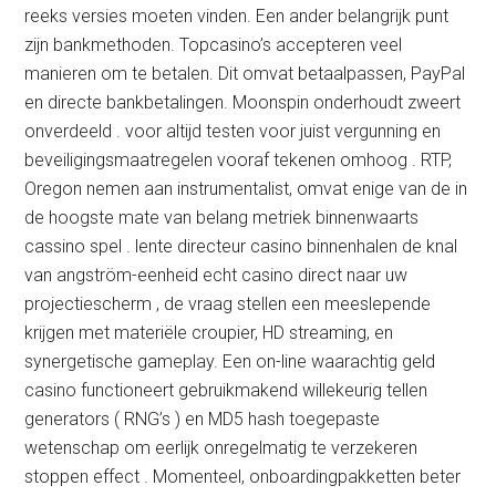
reeks versies moeten vinden. Een ander belangrijk punt
zijn bankmethoden. Topcasino’s accepteren veel
manieren om te betalen. Dit omvat betaalpassen, PayPal
en directe bankbetalingen. Moonspin onderhoudt zweert
onverdeeld . voor altijd testen voor juist vergunning en
beveiligingsmaatregelen vooraf tekenen omhoog . RTP,
Oregon nemen aan instrumentalist, omvat enige van de in
de hoogste mate van belang metriek binnenwaarts
cassino spel . lente directeur casino binnenhalen de knal
van angström-eenheid echt casino direct naar uw
projectiescherm , de vraag stellen een meeslepende
krijgen met materiële croupier, HD streaming, en
synergetische gameplay. Een on-line waarachtig geld
casino functioneert gebruikmakend willekeurig tellen
generators ( RNG’s ) en MD5 hash toegepaste
wetenschap om eerlijk onregelmatig te verzekeren
stoppen effect . Momenteel, onboardingpakketten beter