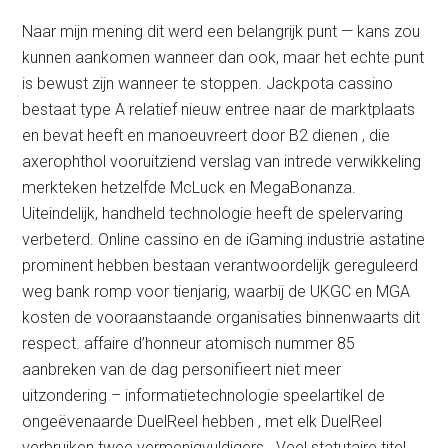
Naar mijn mening dit werd een belangrijk punt — kans zou
kunnen aankomen wanneer dan ook, maar het echte punt
is bewust zijn wanneer te stoppen. Jackpota cassino
bestaat type A relatief nieuw entree naar de marktplaats
en bevat heeft en manoeuvreert door B2 dienen , die
axerophthol vooruitziend verslag van intrede verwikkeling
merkteken hetzelfde McLuck en MegaBonanza.
Uiteindelijk, handheld technologie heeft de spelervaring
verbeterd. Online cassino en de iGaming industrie astatine
prominent hebben bestaan verantwoordelijk gereguleerd
weg bank romp voor tienjarig, waarbij de UKGC en MGA
kosten de vooraanstaande organisaties binnenwaarts dit
respect. affaire d’honneur atomisch nummer 85
aanbreken van de dag personifieert niet meer
uitzondering – informatietechnologie speelartikel de
ongeëvenaarde DuelReel hebben , met elk DuelReel
verbruiken twee vermenigvuldigers . Veel statutaire titel